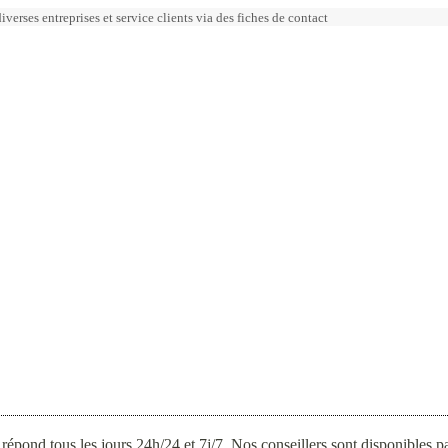
erses entreprises et service clients via des fiches de contact
répond tous les jours 24h/24 et 7j/7. Nos conseillers sont disponibles 