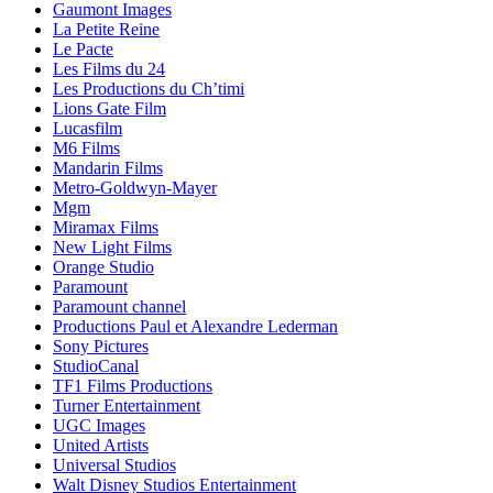
Gaumont Images
La Petite Reine
Le Pacte
Les Films du 24
Les Productions du Ch’timi
Lions Gate Film
Lucasfilm
M6 Films
Mandarin Films
Metro-Goldwyn-Mayer
Mgm
Miramax Films
New Light Films
Orange Studio
Paramount
Paramount channel
Productions Paul et Alexandre Lederman
Sony Pictures
StudioCanal
TF1 Films Productions
Turner Entertainment
UGC Images
United Artists
Universal Studios
Walt Disney Studios Entertainment