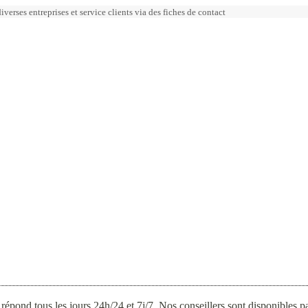
erses entreprises et service clients via des fiches de contact
répond tous les jours 24h/24 et 7j/7. Nos conseillers sont disponibles 