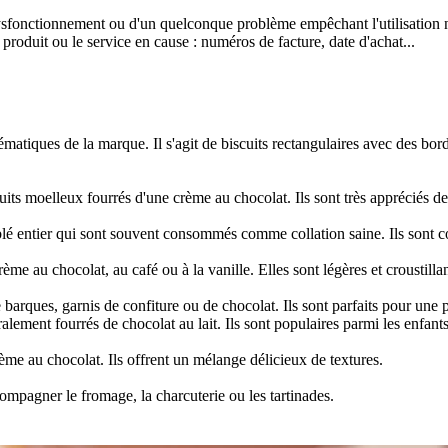
dysfonctionnement ou d'un quelconque problème empêchant l'utilisation n
 produit ou le service en cause : numéros de facture, date d'achat...
atiques de la marque. Il s'agit de biscuits rectangulaires avec des bords
s moelleux fourrés d'une crème au chocolat. Ils sont très appréciés des
lé entier qui sont souvent consommés comme collation saine. Ils sont con
ème au chocolat, au café ou à la vanille. Elles sont légères et croustillan
barques, garnis de confiture ou de chocolat. Ils sont parfaits pour une 
ement fourrés de chocolat au lait. Ils sont populaires parmi les enfants
e au chocolat. Ils offrent un mélange délicieux de textures.
mpagner le fromage, la charcuterie ou les tartinades.