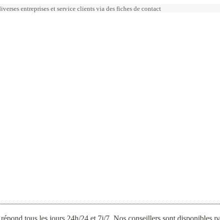
erses entreprises et service clients via des fiches de contact
répond tous les jours 24h/24 et 7j/7. Nos conseillers sont disponibles 