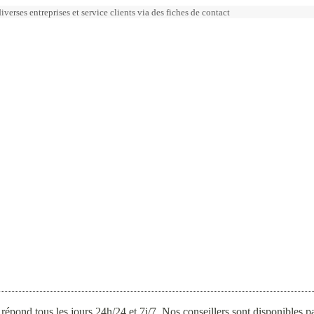
erses entreprises et service clients via des fiches de contact
répond tous les jours 24h/24 et 7j/7. Nos conseillers sont disponibles 